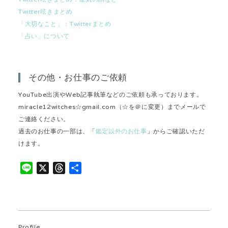
Twitter呟きまとめ
「大切なこと」：Twitterまとめ
「占い」について
その他・お仕事のご依頼
YouTube出演やWeb記事執筆などのご依頼も承っております。
miracle12witches☆gmail.com（☆を＠に変更）までメールで
ご連絡ください。
過去のお仕事の一部は、「
鑑定以外のお仕事
」からご確認いただ
けます。
L
X
T
共
i
h
有
n
r
e
e
a
Profile