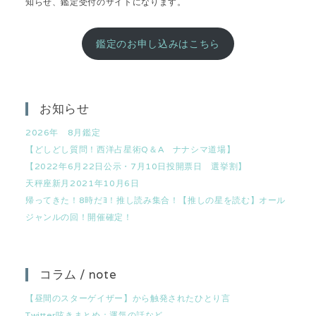
知らせ、鑑定受付のサイトになります。
鑑定のお申し込みはこちら
お知らせ
2026年 8月鑑定
【どしどし質問！西洋占星術Q＆A ナナシマ道場】
【2022年6月22日公示・7月10日投開票日 選挙割】
天秤座新月2021年10月6日
帰ってきた！8時だﾖ！推し読み集合！【推しの星を読む】オール
ジャンルの回！開催確定！
コラム / note
【昼間のスターゲイザー】から触発されたひとり言
Twitter呟きまとめ：運気の話など