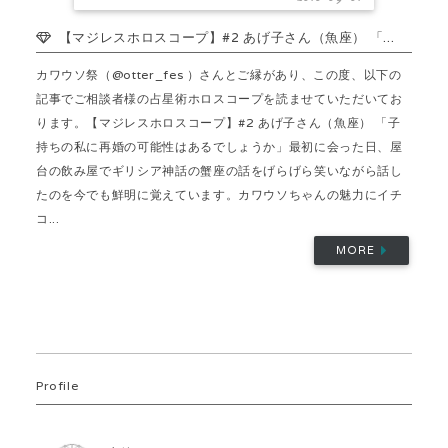
【マジレスホロスコープ】#2 あげ子さん（魚座） 「...
カワウソ祭（@otter_fes ）さんとご縁があり、この度、以下の
記事でご相談者様の占星術ホロスコープを読ませていただいてお
ります。【マジレスホロスコープ】#2 あげ子さん（魚座） 「子
持ちの私に再婚の可能性はあるでしょうか」最初に会った日、屋
台の飲み屋でギリシア神話の蟹座の話をげらげら笑いながら話し
たのを今でも鮮明に覚えています。カワウソちゃんの魅力にイチ
コ...
MORE
Profile