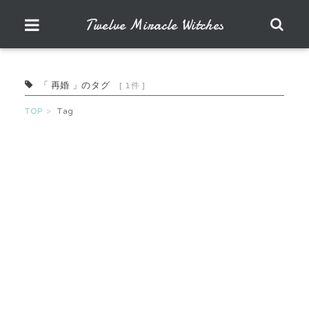
Twelve Miracle Witches
「 再婚 」のタグ
[ 1件 ]
TOP
Tag