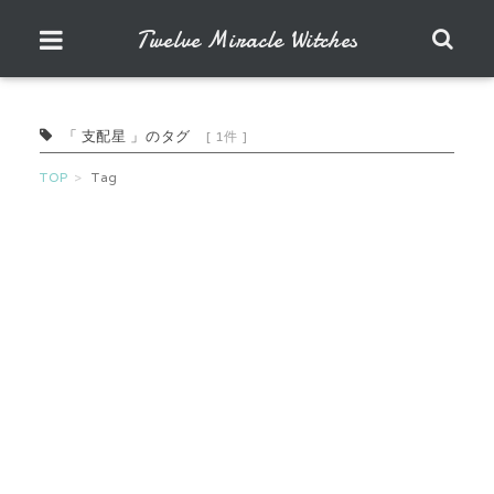
Twelve Miracle Witches
「 支配星 」のタグ
[ 1件 ]
TOP
Tag