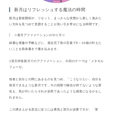
新月はリフレッシュする魔法の時間
新月は新規開拓や、リセット、まっさらな状態から新しく進みた
い方向を見つめて意図することが良い引き寄せになる時間です。
☆新月アファメーションのやり方☆
綺麗な便箋や手帳などに、過去完了形の言葉で5～10個の叶えた
いことを箇条書きで書き込みます。
1室天秤座新月でのアファメーション、今回のテーマは「メタモル
フォーゼ」
他者と自分との間にあるものを見つめ、「こうなりたい」自分を
発見できるような新月です。今の段階で確信が持てないような変
化も、気が付いたらそれが必然であったような感覚になるかもし
れません。
この湧き上がる意志に従うには勇気と胆力が必要ですが、「変