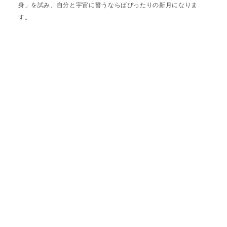
身」を試み、自分と宇宙に誓うならばぴったりの新月になりま
す。