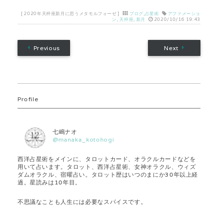
[
2020年天秤座新月に思うメタモルフォーゼ
]
ブログ
,
占星術
アファメーショ
ン
,
天秤座
,
新月
2020/10/16 19:43
Previous
Next
Profile
七嶋ナオ
@manaka_kotohogi
西洋占星術をメインに、タロットカード、オラクルカードなどを
用いて占います。タロット、西洋占星術、女神オラクル、ウィズ
ダムオラクル、宿曜占い。タロット歴はいつのまにか30年以上経
過。星読みは10年目。
不思議なことも人生には必要なスパイスです。