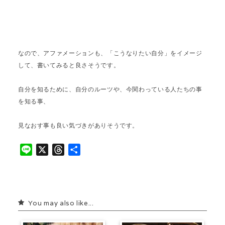
なので、アファメーションも、「こうなりたい自分」をイメージ
して、書いてみると良さそうです。
自分を知るために、自分のルーツや、今関わっている人たちの事
を知る事、
見なおす事も良い気づきがありそうです。
L
X
T
共
i
h
有
n
r
e
e
a
You may also like...
d
s