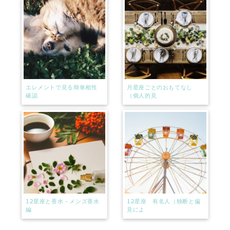
エレメントで見る簡単相性
月星座ごとのおもてなし
確認
（個人的見
12星座と香水 - メンズ香水
12星座 有名人（独断と偏
編
見によ