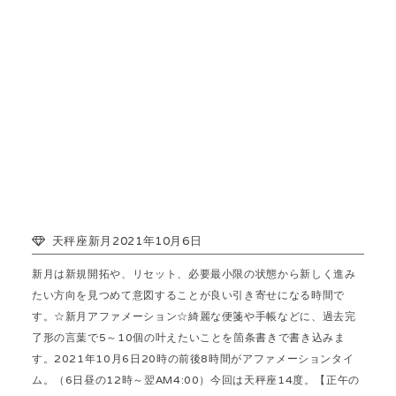
天秤座新月2021年10月6日
新月は新規開拓や、リセット、必要最小限の状態から新しく進み
たい方向を見つめて意図することが良い引き寄せになる時間で
す。☆新月アファメーション☆綺麗な便箋や手帳などに、過去完
了形の言葉で5～10個の叶えたいことを箇条書きで書き込みま
す。2021年10月6日20時の前後8時間がアファメーションタイ
ム。（6日昼の12時～翌AM4:00）今回は天秤座14度。【正午の