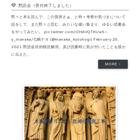
黙読会（受付終了しました）
黙々と本を読んで、この箇所さぁ、と時々考察や気づきについて
話をして、また黙々と読む、みたいな緩い集まり、ゆるい読書会
をやってみたい。 pic.twitter.com/OHAVQTKUw5—
y_manaka/七嶋ナオ (@manaka_kotohogi) February 25,
2021 黙読会目的積読解消。及び読書時に気が付いたことを誰か
に伝えた...
MORE