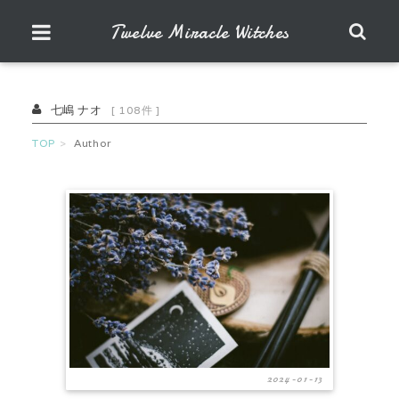
Twelve Miracle Witches
七嶋 ナオ
[ 108件 ]
TOP
Author
2024-01-13