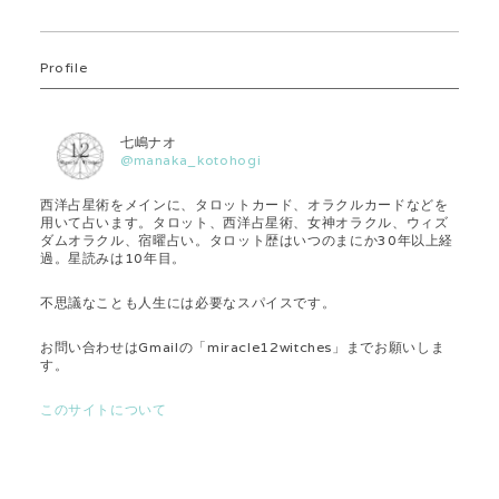
Profile
七嶋ナオ
@manaka_kotohogi
西洋占星術をメインに、タロットカード、オラクルカードなどを
用いて占います。タロット、西洋占星術、女神オラクル、ウィズ
ダムオラクル、宿曜占い。タロット歴はいつのまにか30年以上経
過。星読みは10年目。
不思議なことも人生には必要なスパイスです。
お問い合わせはGmailの「miracle12witches」までお願いしま
す。
このサイトについて