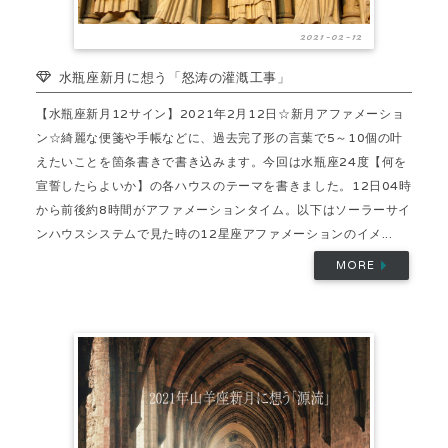
2021-02-12
水瓶座新月に想う「怒涛の灌漑工事」
【水瓶座新月12サイン】2021年2月12日☆新月アファメーショ
ン☆綺麗な便箋や手帳などに、過去完了形の言葉で5～10個の叶
えたいことを箇条書きで書き込みます。今回は水瓶座24度【何を
宣誓したらよいか】の各ハウスのテーマを書きました。12日04時
から前後約8時間がアファメーションタイム。以下はソーラーサイ
ンハウスシステムで見た時の12星座アファメーションのイメ...
MORE