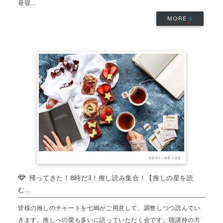
昼寝...
MORE
2021-06-03
帰ってきた！8時だﾖ！推し読み集合！【推しの星を読
む...
皆様の推しのチャートを七嶋がご用意して、調整しつつ読んでい
きます。推しへの愛も多いに語っていただく会です。聴講枠の方