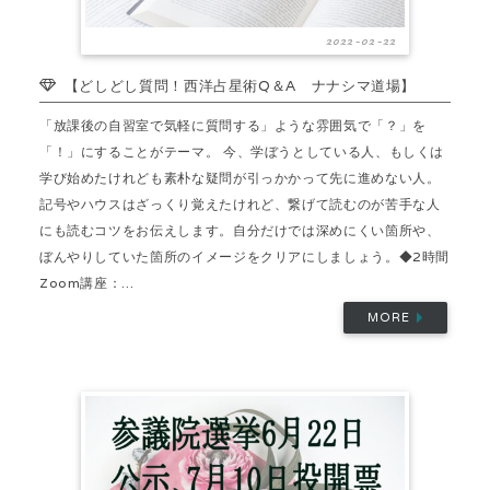
2022-02-22
【どしどし質問！西洋占星術Q＆A ナナシマ道場】
「放課後の自習室で気軽に質問する」ような雰囲気で「？」を
「！」にすることがテーマ。 今、学ぼうとしている人、もしくは
学び始めたけれども素朴な疑問が引っかかって先に進めない人。
記号やハウスはざっくり覚えたけれど、繋げて読むのが苦手な人
にも読むコツをお伝えします。自分だけでは深めにくい箇所や、
ぼんやりしていた箇所のイメージをクリアにしましょう。◆2時間
Zoom講座：...
MORE