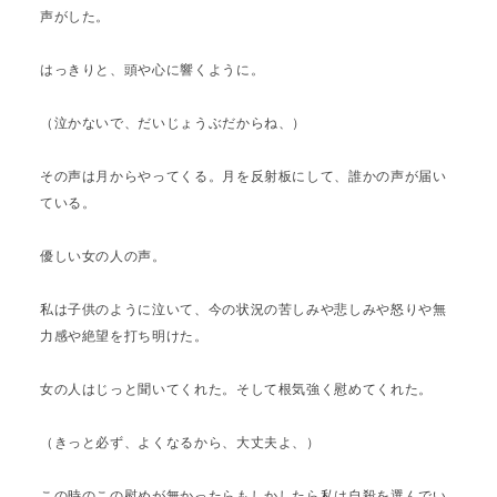
声がした。
はっきりと、頭や心に響くように。
（泣かないで、だいじょうぶだからね、）
その声は月からやってくる。月を反射板にして、誰かの声が届い
ている。
優しい女の人の声。
私は子供のように泣いて、今の状況の苦しみや悲しみや怒りや無
力感や絶望を打ち明けた。
女の人はじっと聞いてくれた。そして根気強く慰めてくれた。
（きっと必ず、よくなるから、大丈夫よ、）
この時のこの慰めが無かったらもしかしたら私は自殺を選んでい