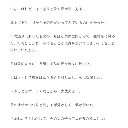
いないけれど、はっきりと泣く声が聞こえる。
見上げると、月からその声がやってきているのが分かった。
不思議さはあったものの、私はその声に向かって一生懸命に慰め
た。打ちひしがれ、今にもどこかに身を投げてしまいそうなほど
泣いていたから。
月は鏡のように、反射して私の声を彼女に届けた。
しばらくして彼女は落ち着きを取り戻し、私は安堵した。
（きっと必ず、よくなるから、大丈夫よ、）
月の通信がぷつりと閉まる感覚がして、気が付いた。
「あれ…？もしかして、今の女の子って…過去の私…？…」