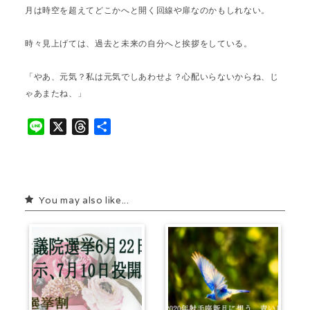
月は時空を超えてどこかへと開く回線や扉なのかもしれない。
時々見上げては、過去と未来の自分へと挨拶をしている。
「やあ、元気？私は元気でしあわせよ？心配いらないからね、じ
ゃあまたね、」
L
X
T
共
i
h
有
n
r
e
e
a
You may also like...
d
s