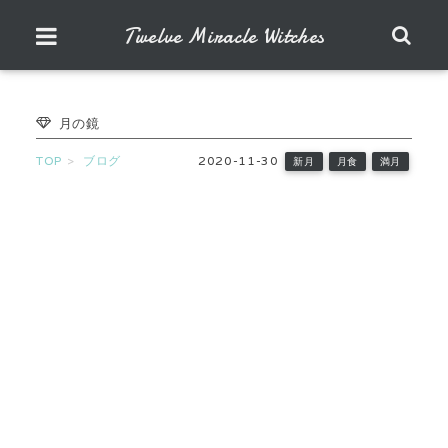
Twelve Miracle Witches
月の鏡
TOP
ブログ
2020-11-30
新月
月食
満月