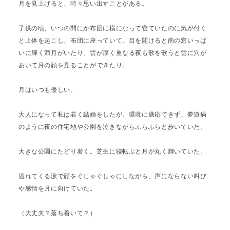
月を見上げると、時々思い出すことがある。
子供の頃、いつの間にか布団に横になって寝ていたのに気が付く
と上体を起こし、布団に座っていて、目を開けると南の窓いっぱ
いに輝く満月がいたり、雲が厚く重なる夜も歌を歌うと雲に穴が
あいて月の顔を見ることができたり。
月はいつも優しい。
大人になって私は若く結婚をしたが、環境に適応できず、夢遊病
のように夜の住宅地や公園を泣きながらふらふらと歩いていた。
大きな公園にたどり着く。芝生に寝転ぶと月が丸く輝いていた。
溢れてくる涙で顔をぐしゃぐしゃにしながら、声にならない叫び
や感情を月に向けていた。
（大丈夫？落ち着いて？）