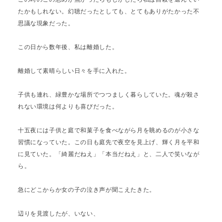
たかもしれない。幻聴だったとしても、とてもありがたかった不
思議な現象だった。
この日から数年後、私は離婚した。
離婚して素晴らしい日々を手に入れた。
子供も連れ、緑豊かな場所でつつましく暮らしていた。魂が殺さ
れない環境は何よりも喜びだった。
十五夜には子供と庭で和菓子を食べながら月を眺めるのが小さな
習慣になっていた。この日も庭先で夜空を見上げ、輝く月を平和
に見ていた。「綺麗だねえ」「本当だねえ」と、二人で笑いなが
ら。
急にどこからか女の子の泣き声が聞こえたきた。
辺りを見渡したが、いない、