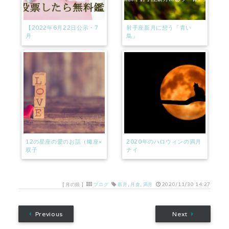
【2022年6月22日公示・7
射手座新月に想う「青い
月
鳥」
12の星座の愛のお話（蠍座×
2020年のハロウィンの満月
双子
ナイ
[
月の鏡
]
ブログ
新月
,
月食
,
満月
2020/11/30 14:27
Previous
Next