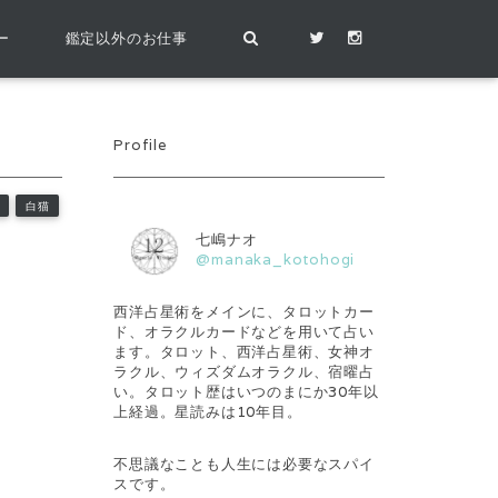
ー
鑑定以外のお仕事
Profile
白猫
七嶋ナオ
@manaka_kotohogi
西洋占星術をメインに、タロットカー
ド、オラクルカードなどを用いて占い
ます。タロット、西洋占星術、女神オ
ラクル、ウィズダムオラクル、宿曜占
い。タロット歴はいつのまにか30年以
上経過。星読みは10年目。
不思議なことも人生には必要なスパイ
スです。