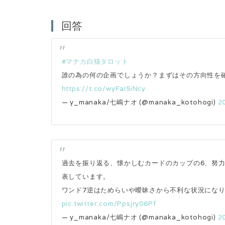
回答
#マナカ白猫タロット
誰の為の何の企画でしょうか？まずはその方向性を
https://t.co/wyFaI5iNcy
— y_manaka/七嶋ナオ (@manaka_kotohogi)
2
過去を振り返る、懐かしむカードのカップの6、努
表しています。
ワンド7逆はためらいや曖昧さから不利な状況にな
pic.twitter.com/Ppsjry06Pf
— y_manaka/七嶋ナオ (@manaka_kotohogi)
2