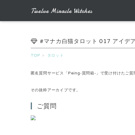
Twelve Miracle Witches
#マナカ白猫タロット 017 アイ
TOP
タロット
匿名質問サービス「Peing-質問箱-」で受け付けた
その抜粋アーカイブです。
ご質問