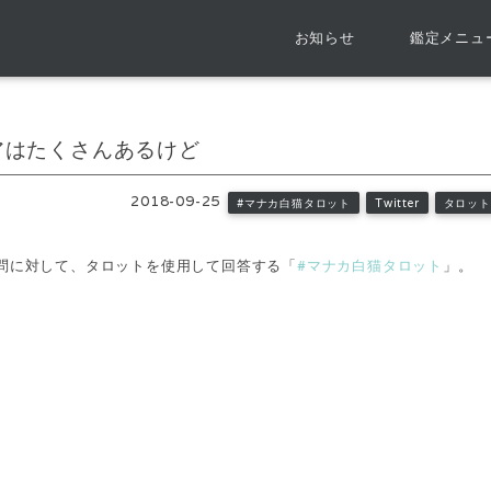
お知らせ
鑑定メニュ
デアはたくさんあるけど
2018-09-25
#マナカ白猫タロット
Twitter
タロット
ご質問に対して、タロットを使用して回答する「
#マナカ白猫タロット
」。