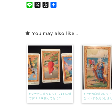
L
X
T
共
i
h
有
n
r
e
e
a
You may also like...
d
s
#マナカ白猫タロット 013 結婚
#マナカ白猫タロット 
て何？！家族ってなに？
なバンドを見つけま