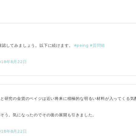
確認してみましょう。以下に続けます。
#peing
#質問箱
018年8月22日
力と研究の金貨のペイジは近い将来に積極的な明るい材料が入ってくる気
りそう。気になったのでその後の展開も引きました。
018年8月22日