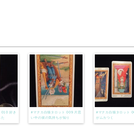
010 好き
#マナカ白猫タロット 009 片思
#マナカ白猫タロット 0
した
い中の彼の気持ちが知り
がムカつく