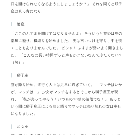
口を開けられなくなるようにしましょうか？」 それを聞くと双子
座は真っ青になり…
蟹座
「ここのふすまを開けてはなりませんよ」 そういうと蟹姫は奥の
部屋に籠り、機織りを始めました。 男は言いつけを守り、中を覗
くこともありませんでした。 ピシャ！ ふすまが勢いよく開きまし
た。 「こんなに長い時間ずっと声もかけないなんて冷たくない？
（怒）」
獅子座
雪が降り始め、道行く人々は足早に過ぎていく。 「マッチはいか
が、マッチは…」 少女がマッチをするとそこから獅子座王が現
れ、 「私が売ってやろう！いつもの10倍の値段でな！」 あっと
いう間に獅子座王による歌と踊りでマッチは売り切れ少女は幸せ
になりました。
乙女座