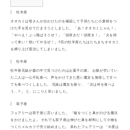
牡羊座
オオカミは母さんが出かけたのを確認して子供たちに小麦粉をつ
けた手を見せてだまそうとしました。 「あ！オオカミじゃん！」
「やべえ！ぶっ飛ばそうぜ！」「頭突きだ！頭突き！」「火を持
って来い！焼いてやるぜ！」7匹の牡羊座たちはたちまちオオカミ
を縛り上げ退治してしまいました。
牡牛座
牡牛座兄妹が森の中で見つけたのはお菓子の家。 お腹が空いてい
た二人は一心不乱食べ、声をかけてきた悪い魔女も無視してすべ
てを食べつくしました。 兄妹は魔女を振り、 「次は何を食べよ
う…？」 と、にこりと笑いました。
双子座
フェアリーは双子座に言いました。 「嘘をつくと鼻がのびる魔法
をかけましたよ」 それでも双子座は伸びた鼻を材料にして小物を
つくりメルカリで売り始めました。 呆れたフェアリーは 「今度は