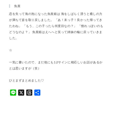
魚座
恋を失って海の泡になった魚座姫は 海をしばらく漂うと癒しの力
が満ちて姿を取り戻しました。 「あ！末っ子！良かった帰ってき
たわね」 「もう、この子ったら何度目なの？」 「惚れっぽいのも
どうなのよ？」 魚座姫はえへへと笑って姉妹の輪に戻っていきま
した。
☆
一気に書いたので、まだ他にも12サインに相応しいお話があるか
とは思いますが（笑）
ひとまずまとめました♡
L
X
T
共
i
h
有
n
r
e
e