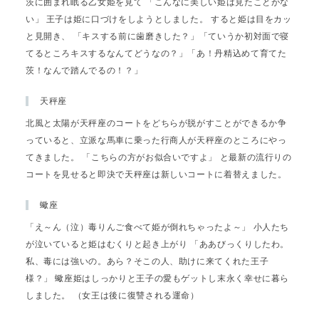
茨に囲まれ眠る乙女姫を見て 「こんなに美しい姫は見たことがな
い」 王子は姫に口づけをしようとしました。 すると姫は目をカッ
と見開き、 「キスする前に歯磨きした？」「ていうか初対面で寝
てるところキスするなんてどうなの？」「あ！丹精込めて育てた
茨！なんで踏んでるの！？」
天秤座
北風と太陽が天秤座のコートをどちらが脱がすことができるか争
っていると、立派な馬車に乗った行商人が天秤座のところにやっ
てきました。 「こちらの方がお似合いですよ」 と最新の流行りの
コートを見せると即決で天秤座は新しいコートに着替えました。
蠍座
「え～ん（泣）毒りんご食べて姫が倒れちゃったよ～」 小人たち
が泣いていると姫はむくりと起き上がり 「ああびっくりしたわ。
私、毒には強いの。あら？そこの人、助けに来てくれた王子
様？」 蠍座姫はしっかりと王子の愛もゲットし末永く幸せに暮ら
しました。 （女王は後に復讐される運命）