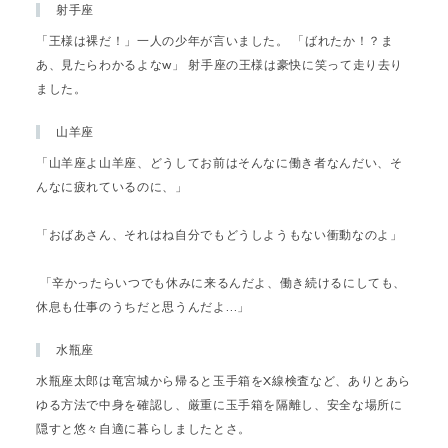
射手座
「王様は裸だ！」一人の少年が言いました。 「ばれたか！？ま
あ、見たらわかるよなw」 射手座の王様は豪快に笑って走り去り
ました。
山羊座
「山羊座よ山羊座、どうしてお前はそんなに働き者なんだい、そ
んなに疲れているのに、」
「おばあさん、それはね自分でもどうしようもない衝動なのよ」
「辛かったらいつでも休みに来るんだよ、働き続けるにしても、
休息も仕事のうちだと思うんだよ…」
水瓶座
水瓶座太郎は竜宮城から帰ると玉手箱をX線検査など、ありとあら
ゆる方法で中身を確認し、厳重に玉手箱を隔離し、安全な場所に
隠すと悠々自適に暮らしましたとさ。