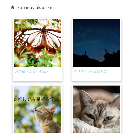
a
You may also like...
d
s
月の鏡（ふわりの話）
2019年天秤座新月に