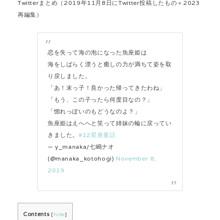
Twitterまとめ（2019年11月8日にTwitter投稿したもの＋2023
再編集）
恋を失って海の泡になった魚座姫は
海をしばらく漂うと癒しの力が満ちて姿を取
り戻しました。
「あ！末っ子！良かった帰ってきたわね」
「もう、この子ったら何度目なの？」
「惚れっぽいのもどうなのよ？」
魚座姫はえへへと笑って姉妹の輪に戻ってい
きました。
#12星座童話
— y_manaka/七嶋ナオ
(@manaka_kotohogi)
November 8,
2019
Contents
[
hide
]