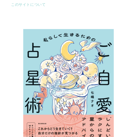
このサイトについて