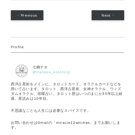
Previous
Next
Profile
七嶋ナオ
@manaka_kotohogi
西洋占星術をメインに、タロットカード、オラクルカードなどを
用いて占います。タロット、西洋占星術、女神オラクル、ウィズ
ダムオラクル、宿曜占い。タロット歴はいつのまにか30年以上経
過。星読みは10年目。
不思議なことも人生には必要なスパイスです。
お問い合わせはGmailの「miracle12witches」までお願いしま
す。