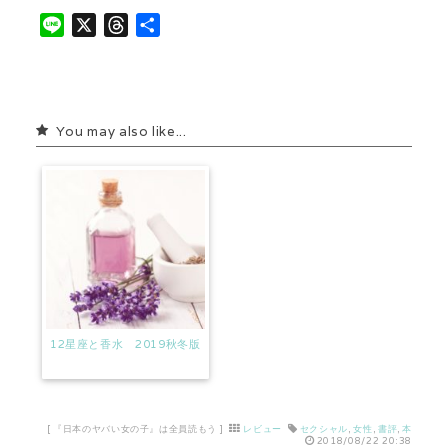
L
X
T
共
i
h
有
n
r
e
e
a
You may also like...
d
s
12星座と香水 2019秋冬版
[
『日本のヤバい女の子』は全員読もう
]
レビュー
セクシャル
,
女性
,
書評
,
本
2018/08/22 20:38