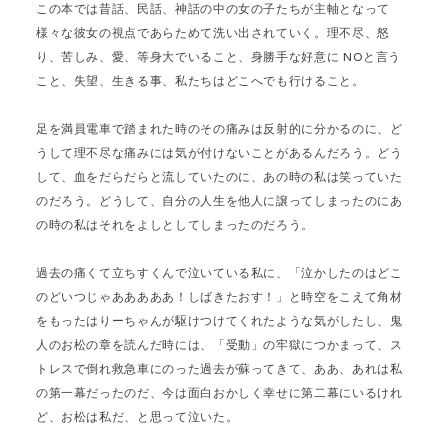
この本では昔話、民話、神話の中の女の子たちが主軸となって
様々な
彼女の視点であらためて洗い出されていく。
理不尽、怒
り、苦しみ、愛、等身大でいること、身勝手な好意に NOと言う
こと、失望、生きる事、私たちはどこへでも行けること。
足を満員電車で踏まれた時のその痛みは反射的に分かるのに、
ど
うして理不尽な痛みには気が付けないことがあるんだろう。
どう
して、血をだらだらと流していたのに、あの時の私は笑っていた
のだろう。
どうして、自分の人生を他人に譲ってしまったのにあ
の時の私はそれをよしとしてしまったのだろう。
過去の痛くて立ちすくんで泣いている私に、
「泣かしたのはどこ
のどいつじゃあああああ！しばきたおす！」と時空をこえて角材
をもったはりーちゃんが駆けつけてくれたような気がしたし、
鬼
人のお松の章を読んだ時には、
「受動」の牢獄につかまって、ス
トレスで倒れ救急車にのった過去が蘇ってきて、ああ、あれは私
の第一幕だったのだ、今は面白おかしく幸せに第二幕にいるけれ
ど、
お松は私だ、と思って泣いた。