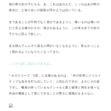
他の章の女の子たちも、あ、これはあの人だ、こっちはあの時の
彼女だ、と知り合いの面影が浮かんでは泣いている。
女であることが不利でなく喜びであるように、
痛いものは痛いの
だと言える健やかさが、強さがあるように、
この本を全ての女の
子たちに読んで欲しい。
足を踏んでふんぞり返る人間がいなくなるように、
私もかっこよ
く怒れるようになりたくなってきた。
ここから試し読みもできるよ
。
* ホロスコープ「5室」に太陽があるのは、「外の世界にクリエイ
ティブな自分を打ち出していく」と読むのですが、まさにその姿
ですし、蠍座の持っているセクシャルと愛と破壊と再生を様々な
作品や書籍として形にできることの尊さに感激が止まらない。