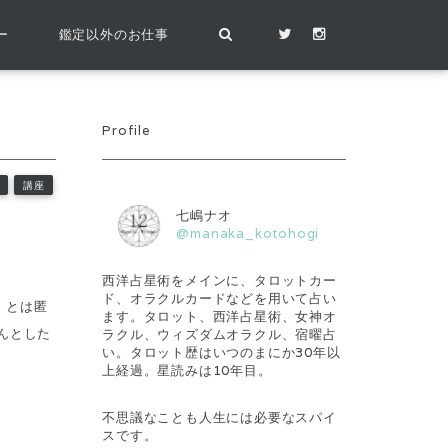
ー
鑑定以外のお仕事
Profile
講座
七嶋ナオ
@manaka_kotohogi
西洋占星術をメインに、タロットカー
ド、オラクルカードなどを用いて占い
」とは匿
ます。タロット、西洋占星術、女神オ
んとした
ラクル、ウィズダムオラクル、宿曜占
い。タロット歴はいつのまにか30年以
上経過。星読みは10年目。
不思議なことも人生には必要なスパイ
スです。