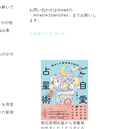
み解いて
お問い合わせはGmailの
「miracle12witches」までお願いし
ます。
とその他
悩み事、
このサイトについて
るのがホ
トを用意
いだ叡智
朝日新聞出版から初書籍
が出ました！どうぞよろ