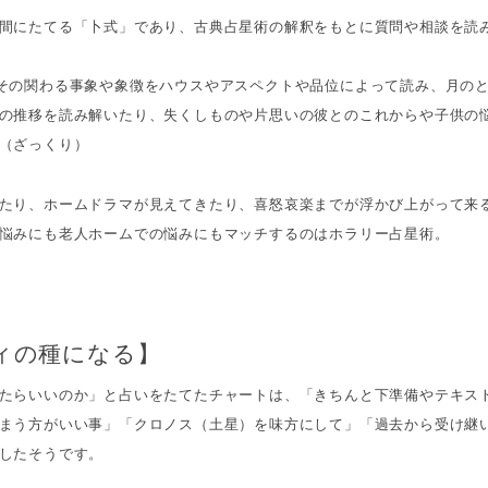
間にたてる「卜式」であり、古典占星術の解釈をもとに質問や相談を読
その関わる事象や象徴をハウスやアスペクトや品位によって読み、月の
の推移を読み解いたり、失くしものや片思いの彼とのこれからや子供の
（ざっくり）
たり、ホームドラマが見えてきたり、喜怒哀楽までが浮かび上がって来
悩みにも老人ホームでの悩みにもマッチするのはホラリー占星術。
ィの種になる】
たらいいのか」と占いをたてたチャートは、「きちんと下準備やテキス
まう方がいい事」「クロノス（土星）を味方にして」「過去から受け継
したそうです。