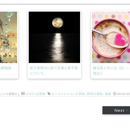
基礎知識
双子座満月に想う言葉と双子座
彼を落とすには（2）--
について、
使おう
レンス感想2
]
ブログ
,
占星術
カンファレンス
,
占星術
,
西洋占星術
,
講座
2019/10
Next