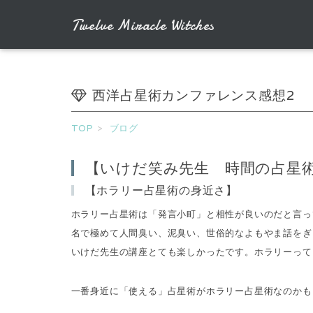
Twelve Miracle Witches
西洋占星術カンファレンス感想2
TOP
ブログ
【いけだ笑み先生 時間の占星
【ホラリー占星術の身近さ】
ホラリー占星術は「発言小町」と相性が良いのだと言っ
名で極めて人間臭い、泥臭い、世俗的なよもやま話をぎ
いけだ先生の講座とても楽しかったです。ホラリーって
一番身近に「使える」占星術がホラリー占星術なのかも