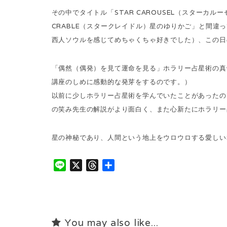
その中でタイトル「STAR CAROUSEL（スター
CRABLE（スタークレイドル）星のゆりかご」と間
西人ソウルを感じてめちゃくちゃ好きでした）、この日
「偶然（偶発）を見て運命を見る」ホラリー占星術の真
講座のしめに感動的な発芽をするのです。）
以前に少しホラリー占星術を学んでいたことがあったの
の笑み先生の解説がより面白く、また心新たにホラリー
星の神秘であり、人間という地上をウロウロする愛しい
L
X
T
共
i
h
有
n
r
e
e
a
You may also like...
d