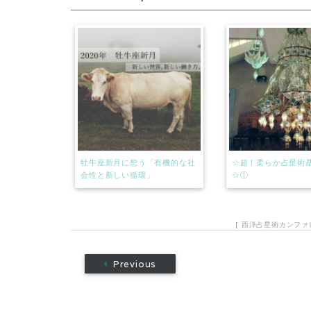
s
牡牛座新月に想う「有機的な社
☆超！柔らか占星術
会性と新しい循環」
☆①
[
西洋占星術カンファ
Previous